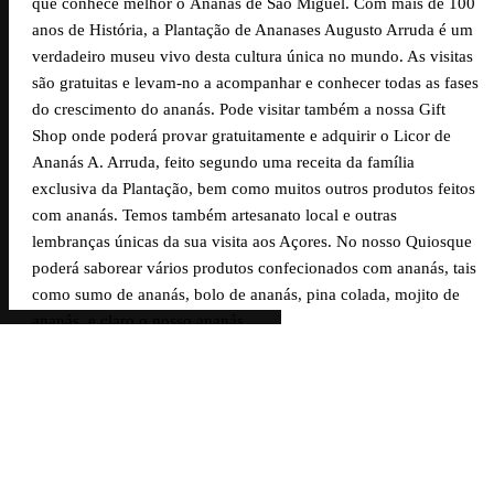
que conhece melhor o Ananás de São Miguel. Com mais de 100
anos de História, a Plantação de Ananases Augusto Arruda é um
verdadeiro museu vivo desta cultura única no mundo. As visitas
são gratuitas e levam-no a acompanhar e conhecer todas as fases
do crescimento do ananás. Pode visitar também a nossa Gift
Shop onde poderá provar gratuitamente e adquirir o Licor de
Ananás A. Arruda, feito segundo uma receita da família
exclusiva da Plantação, bem como muitos outros produtos feitos
com ananás. Temos também artesanato local e outras
lembranças únicas da sua visita aos Açores. No nosso Quiosque
poderá saborear vários produtos confecionados com ananás, tais
como sumo de ananás, bolo de ananás, pina colada, mojito de
ananás, e claro o nosso ananás.
FAÇA-NOS UMA VISITA
VISITA GRATUITA /
ABERTO