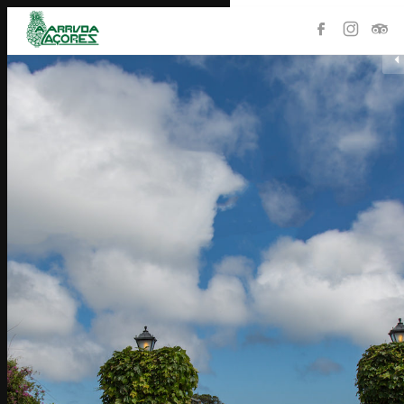
HOME
PRODUTOS
LOJA
COLECÇÃO
HISTÓRIA
PLANTAÇÃO
CONTACTOS
ENGLISH